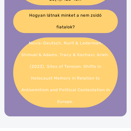
Hogyan látnak minket a nem zsidó
fiatalok?
Novis-Deutsch, Nurit & Lederman,
Shmuel & Adams, Tracy & Kochavi, Arieh.
(2023). Sites of Tension: Shifts in
Holocaust Memory in Relation to
Antisemitism and Political Contestation in
Europe.