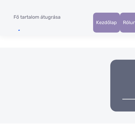
Fő tartalom átugrása
Kezdőlap
Rólu