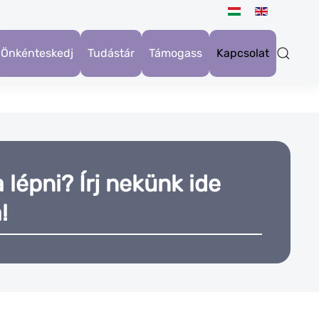
Önkénteskedj
Tudástár
Támogass
Kapcsolat
lépni? Írj nekünk ide
!