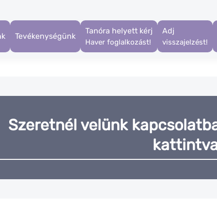
Tanóra helyett kérj
Adj
nk
Tevékenységünk
Haver foglalkozást!
visszajelzést!
Szeretnél velünk kapcsolatba 
kattintva